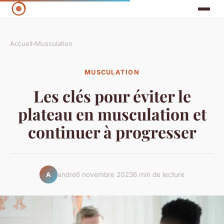
Accueil
›
Musculation
MUSCULATION
Les clés pour éviter le
plateau en musculation et
continuer à progresser
andré
6 novembre 2023
6 min de lecture
A